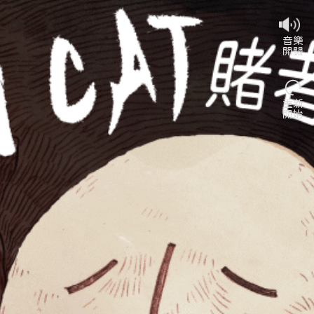
音樂

開關
重新

開始